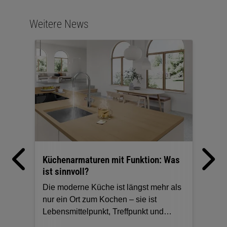
Weitere News
Küchenarmaturen mit Funktion: Was
Küc
ist sinnvoll?
| GE
Die moderne Küche ist längst mehr als
Vita
nur ein Ort zum Kochen – sie ist
Küch
Lebensmittelpunkt, Treffpunkt und
Verb
zunehmend auch Hightech-Zone. Kein
Ener