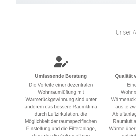
ßen
Unser A
n
Umfassende Beratung
Qualität
Die Vorteile einer dezentralen
Eine
Wohnraumlüftung mit
Wohnra
Wärmerückgewinnung sind unter
Wärmerück
anderem das bessere Raumklima
aus je zw
durch Luftzirkulation, die
Abluftanla
Möglichkeit der raumspezifischen
Raumluft a
Einstellung und die Filteranlage,
Wärme über 
dank der die Außenluft von
entzie