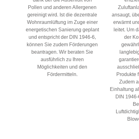
Pollen und anderen Allergenen
Zuluftanla
gereinigt wird. Ist die dezentrale
ansaugt, üb
Wohnraumlüftung im Zuge einer
erwärmt un
energetischen Sanierung geplant
leitet. Um
und entspricht der DIN 1946-6,
der K
können Sie zudem Förderungen
gewährl
beantragen. Wir beraten Sie
langlebig
ausführlich zu Ihren
garantie
Möglichkeiten und den
ausschlie
Fördermitteln.
Produkte 
Zudem ac
Einhaltung a
DIN 1946-6
Be
Luftdichti
Blowe