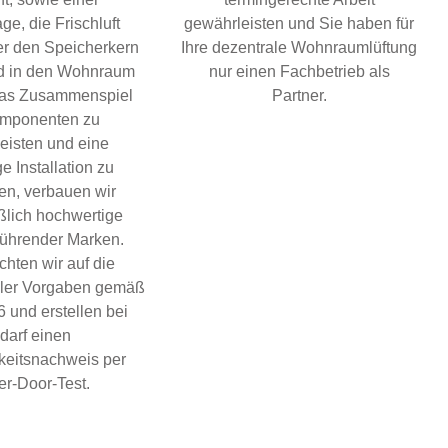
ge, die Frischluft
gewährleisten und Sie haben für
er den Speicherkern
Ihre dezentrale Wohnraumlüftung
d in den Wohnraum
nur einen Fachbetrieb als
 das Zusammenspiel
Partner.
omponenten zu
eisten und eine
e Installation zu
ren, verbauen wir
ßlich hochwertige
führender Marken.
hten wir auf die
ller Vorgaben gemäß
 und erstellen bei
darf einen
gkeitsnachweis per
r-Door-Test.