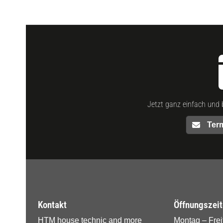
Jetzt ganz einfach und 
Ter
Footer - Kontaktdaten und Öffnungszeiten
Kontakt
Öffnungszei
HTM house technic and more
Montag – Frei