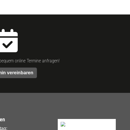
bequem online Termine anfragen!
min vereinbaren
ten
tag: